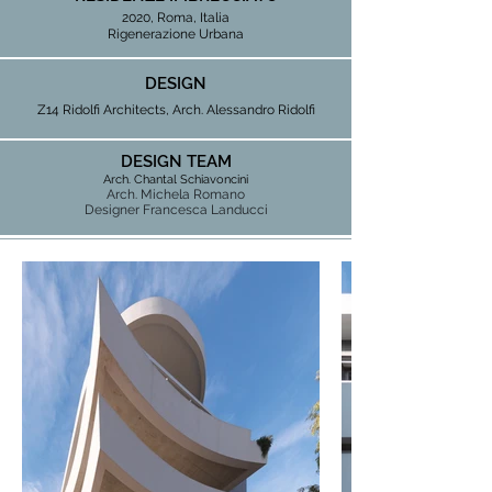
2020, Roma, Italia
Rigenerazione Urbana
DESIGN
Z14 Ridolfi Architects, Arch. Alessandro Ridolfi
DESIGN TEAM
Arch. Chantal Schiavoncini
Arch. Michela Romano
Designer Francesca Landucci