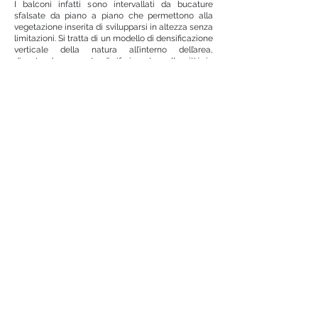
I balconi infatti sono intervallati da bucature
sfalsate da piano a piano che permettono alla
vegetazione inserita di svilupparsi in altezza senza
limitazioni. Si tratta di un modello di densificazione
verticale della natura all’interno dell’area,
diventando un punto di riferimento nella città in
grado di generare nuovi tipi di paesaggi variabili,
che possono cambiare la loro forma in ogni
stagione secondo le tipologie delle piante
coinvolte.
Per la finitura superficiale delle nuove facciate è
previsto il trattamento con intonaco decorato con
rigature verticali, mentre i nuovi balconi sono
caratterizzati da un parapetto misto realizzato con
parti piene in muratura con intonaco liscio come
finitura, e ringhiere costituite da montanti metallici
verticali conclusi superiormente da un corrimano.
La scelta dei colori delle facciate e dei balconi
riprendono i toni caldi delle terre, integrandosi con
le tonalità degli edifici circostanti, e legandosi
simbolicamente alla vegetazione che ospitano.
Si tratta quindi di un intervento sostenibile che
contribuisce alla rigenerazione dell’ambiente
senza espandere la città sul territorio ma
riqualificando l’esistente per armonizzarlo con il
tessuto consolidato circostante. Rappresenta