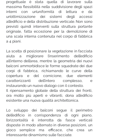
progettuale è stata quella di lavorare sulla
massima flessibilità nella suddivisione degli spazi
interni con un’uniformità di lettura e da
un’ottimizzazione dei sistemi degli accessi
all’edificio e della distribuzione verticale. Non sono
previsti quindi interventi sulla struttura portante
originale, fatta eccezione per la demolizione di
una scala interna contenuta nel corpo di fabbrica
a 4 piani.
La scelta di posizionare la vegetazione in facciata
aiuta a migliorare l’inserimento dell’edificio
all’interno dell’area, mentre la geometria dei nuovi
balconi ammorbidisce le forme squadrate dei due
corpi di fabbrica, richiamando le curve della
copertura e del cornicione, due elementi
caratterizzanti dell’intero complesso, e
instaurando un nuovo dialogo con il contesto.
Il ripensamento globale della struttura dei fronti,
ora molto più aperti e vibranti, dona all’edificio
esistente una nuova qualità architettonica.
Lo sviluppo dei balconi segue il perimetro
dell’edificio in corrispondenza di ogni piano,
l’orizzontalità è interrotta da fasce verticali
disposte in modo alternato in diverse posizioni, un
gioco semplice ma efficace, che crea un
interessante dinamismo sulle facciate.